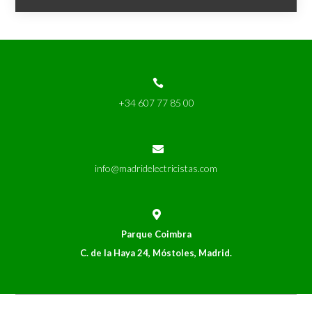
l
t
e
r

n
+34 607 77 85 00
a
t

i
info@madridelectricistas.com
v
e

:
Parque Coimbra
C. de la Haya 24, Móstoles, Madrid.