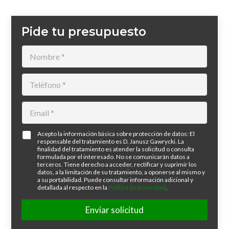
Pide tu presupuesto
N
o
m
*
T
b
T
e
r
e
l
e
l
E
é
*
é
m
f
f
a
o
o
L
Acepto la información básica sobre protección de datos: El
i
n
responsable del tratamiento es D. Janusz Gawrycki. La
n
O
l
o
finalidad del tratamiento es atender la solicitud o consulta
o
P
*
*
formulada por el interesado. No se comunicarán datos a
E
D
terceros. Tiene derecho a acceder, rectificar y suprimir los
m
/
datos, a la limitación de su tratamiento, a oponerse al mismo y
a su portabilidad. Puede consultar información adicional y
a
R
detallada al respecto en la
Política de privacidad
.
i
G
l
P
Enviar solicitud
D
*
A